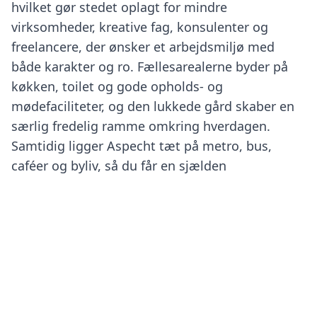
hvilket gør stedet oplagt for mindre
virksomheder, kreative fag, konsulenter og
freelancere, der ønsker et arbejdsmiljø med
både karakter og ro. Fællesarealerne byder på
køkken, toilet og gode opholds- og
mødefaciliteter, og den lukkede gård skaber en
særlig fredelig ramme omkring hverdagen.
Samtidig ligger Aspecht tæt på metro, bus,
Find dit perfekte kontor
caféer og byliv, så du får en sjælden
Få personlige forslag på 30 sek
kombination af central beliggenhed og
tilbagetrukket arbejdsro.
Priser
Ledige kontorer hos