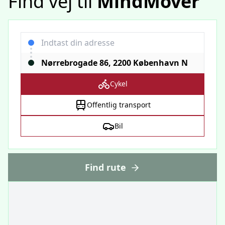
Find vej til
MindMover
Cykel
Offentlig transport
Bil
Find rute