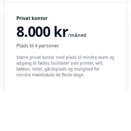
Privat kontor
8.000
kr
/måned
Plads til 4 personer
Større privat kontor med plads til mindre team og
adgang til fælles faciliteter som printer, wifi,
køkken, toilet, gårdsplads og mulighed for
mindre mødelokale de fleste dage.
Find dit perfekte kontor
Få personlige forslag på 30 sek
Bestil fremvisning
Få mere information