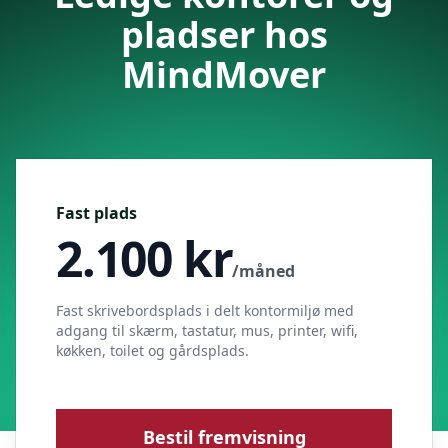
pladser hos
MindMover
Fast plads
2.100
kr
/måned
Fast skrivebordsplads i delt kontormiljø med
adgang til skærm, tastatur, mus, printer, wifi,
køkken, toilet og gårdsplads.
Bestil fremvisning