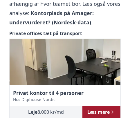
afhængig af hvor teamet bor. Læs også vores
analyse:
Kontorplads på Amager:
undervurderet? (Nordesk-data)
.
Private offices tæt på transport
Privat kontor
til 4 personer
4-
Hos
Digihouse Nordic
p
H
Leje
8.000
kr
/md
Læs mere