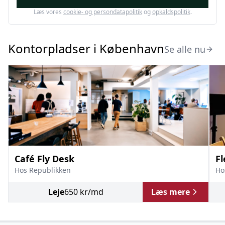
Læs vores
cookie- og persondatapolitik
og
opkaldspolitik
.
Kontorpladser i København
Se alle nu
Café Fly Desk
Fl
Hos
Republikken
H
Leje
650
kr
/md
Læs mere