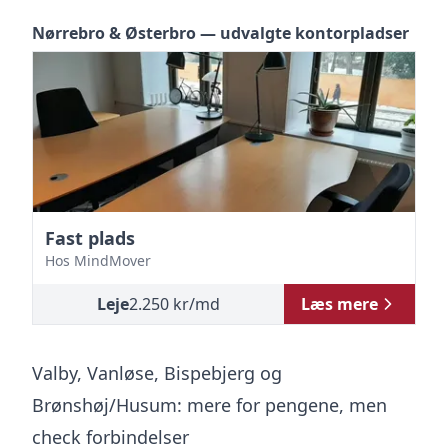
Nørrebro & Østerbro — udvalgte kontorpladser
Fast plads
Fa
Hos
MindMover
H
Leje
2.250
kr
/md
Læs mere
Valby, Vanløse, Bispebjerg og
Brønshøj/Husum: mere for pengene, men
check forbindelser