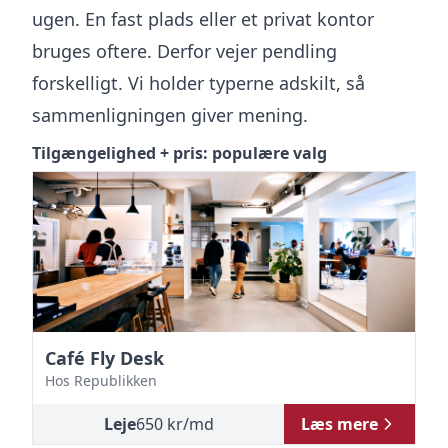
ugen. En fast plads eller et privat kontor
bruges oftere. Derfor vejer pendling
forskelligt. Vi holder typerne adskilt, så
sammenligningen giver mening.
Tilgængelighed + pris: populære valg
Café Fly Desk
C
Hos
Republikken
H
Leje
650
kr
/md
Læs mere